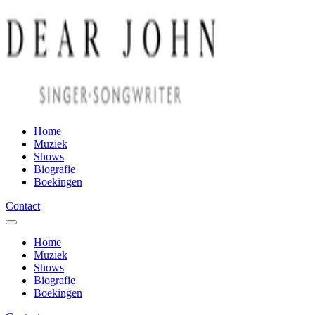
Home
Muziek
Shows
Biografie
Boekingen
Contact
Home
Muziek
Shows
Biografie
Boekingen