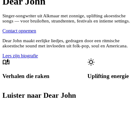
Dear John
Singer-songwriter uit Alkmaar met zonnige, uplifting akoestische
songs — voor bruiloften, strandtenten, festivals en intieme settings.
Contact opnemen
Dear John maakt eerlijke liedjes, gedragen door een ritmische
akoestische sound met invloeden uit folk-pop, soul en Americana.
Lees zijn biografie
auto_stories
wb_sunny
Verhalen die raken
Uplifting energie
Luister naar Dear John