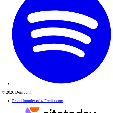
©
2026
Dear John
Proud founder of ♫ Fretlist.com